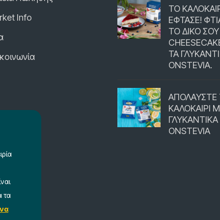
ΤΟ ΚΑΛΟΚΑΙΡ
ket Info
ΕΦΤΑΣΕ! ΦΤΙ
ΤΟ ΔΙΚΟ ΣΟΥ
α
CHEESECAK
ΤΑ ΓΛΥΚΑΝΤ
ικοινωνία
ONSTEVIA.
ΑΠΟΛΑΥΣΤΕ
ΚΑΛΟΚΑΙΡΙ Μ
ΓΛΥΚΑΝΤΙΚΑ
ONSTEVIA
ιρία
ίναι
α τα
να