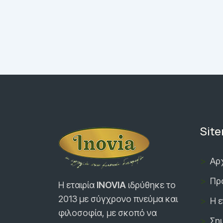
Sit
Αρ
Πρ
Η εταιρία
INOVIA
ιδρύθηκε τo
2013 με σύγχρονο πνεύμα και
Η ε
φιλοσοφία, με σκοπό να
Ση