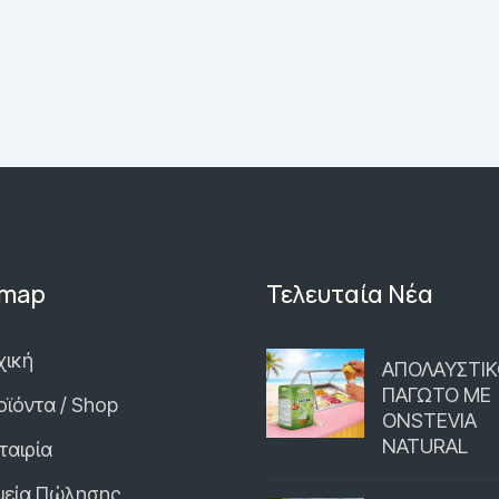
emap
Τελευταία Νέα
χική
ΑΠΟΛΑΥΣΤΙ
ΠΑΓΩΤΟ ΜΕ
οϊόντα / Shop
ONSTEVIA
NATURAL
ταιρία
μεία Πώλησης