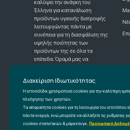
καλύψει την ανάγκη του
Έλληνα για κατανάλωση
Mar
προϊόντων υγιεινής διατροφής
Νέ
λειτουργώντας πάντα με
Επ
συνέπεια για τη διασφάλιση της
υψηλής ποιότητας των
προϊόντων της σε όλα τα
επίπεδα. Όραμά μας να
δημιουργούμε συνεχώς νέα
προϊόντα με βάση φυσικές
Διαχείριση Ιδιωτικότητας
πρώτες ύλες, και
Η ιστοσελίδα χρησιμοποιεί cookies για την καλύτερη εμπε
διασφαλίζοντας πάντα την
πλοήγησης των χρηστών.
ποιότητά τους.
Τα απαραίτητα cookies για τη λειτουργία του ιστοτόπου ε
πάντα ενεργά, ενώ μπορείτε να αλλάξετε τις ρυθμίσεις γι
cookies στατιστικών & μάρκετινγκ.
Προσωπικά Δεδομέ