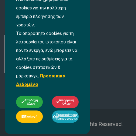
Λίστα Αγαπημένων
cookies για την καλύτερη
Όροι Χρήσης
εμπειρία πλοήγησης των
χρηστών.
Ρυθμίσεις Ιδιωτικότητας
Τα απαραίτητα cookies για τη
λειτουργία του ιστοτόπου είναι
πάντα ενεργά, ενώ μπορείτε να
αλλάξετε τις ρυθμίσεις για τα
cookies στατιστικών &
μάρκετινγκ.
Προσωπικά
Δεδομένα
Αποδοχή
Απόρριψη
Όλων
Όλων
Περισσότερες
Επιλογή
Πληροφορίες
2026 © Copyright
Inovia.
All Rights Reserved.