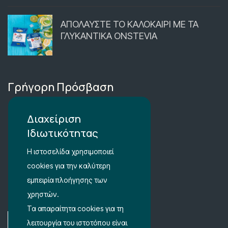
ΑΠΟΛΑΥΣΤΕ ΤΟ ΚΑΛΟΚΑΙΡΙ ΜΕ ΤΑ
ΓΛΥΚΑΝΤΙΚΑ ONSTEVIA
Γρήγορη Πρόσβαση
Περιοχή Μέλών
Διαχείριση
Ιδιωτικότητας
Καλάθι Αγορών
Η ιστοσελίδα χρησιμοποιεί
Λίστα Αγαπημένων
cookies για την καλύτερη
Όροι Χρήσης
εμπειρία πλοήγησης των
χρηστών.
Ρυθμίσεις Ιδιωτικότητας
Τα απαραίτητα cookies για τη
λειτουργία του ιστοτόπου είναι