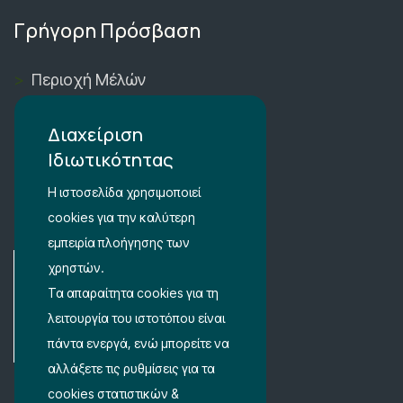
Γρήγορη Πρόσβαση
Περιοχή Μέλών
Καλάθι Αγορών
Διαχείριση
Λίστα Αγαπημένων
Ιδιωτικότητας
Όροι Χρήσης
Η ιστοσελίδα χρησιμοποιεί
cookies για την καλύτερη
Ρυθμίσεις Ιδιωτικότητας
εμπειρία πλοήγησης των
χρηστών.
Τα απαραίτητα cookies για τη
λειτουργία του ιστοτόπου είναι
πάντα ενεργά, ενώ μπορείτε να
αλλάξετε τις ρυθμίσεις για τα
cookies στατιστικών &