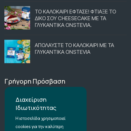
ΤΟ ΚΑΛΟΚΑΙΡΙ ΕΦΤΑΣΕ! ΦΤΙΑΞΕ ΤΟ
ΔΙΚΟ ΣΟΥ CHEESECAKE ΜΕ ΤΑ
ΓΛΥΚΑΝΤΙΚΑ ONSTEVIA.
ΑΠΟΛΑΥΣΤΕ ΤΟ ΚΑΛΟΚΑΙΡΙ ΜΕ ΤΑ
ΓΛΥΚΑΝΤΙΚΑ ONSTEVIA
Γρήγορη Πρόσβαση
Περιοχή Μέλών
Διαχείριση
Ιδιωτικότητας
Καλάθι Αγορών
Η ιστοσελίδα χρησιμοποιεί
Λίστα Αγαπημένων
cookies για την καλύτερη